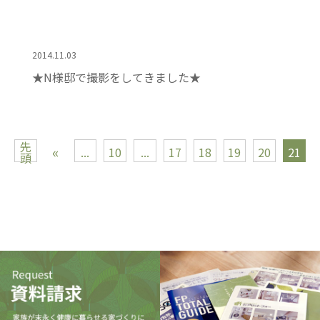
2014.11.03
★N様邸で撮影をしてきました★
先
«
...
10
...
17
18
19
20
21
頭