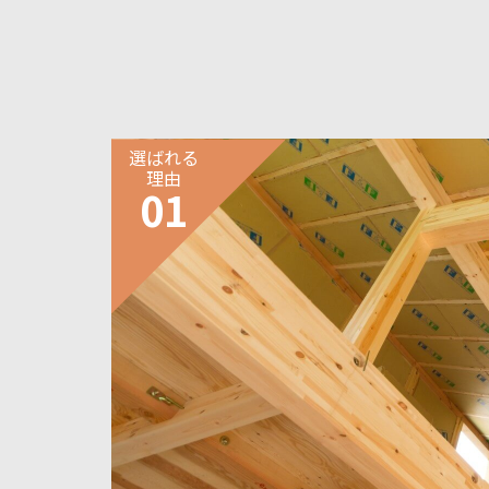
選ばれる
理由
01