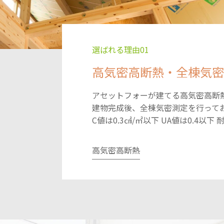
選ばれる理由01
高気密高断熱・全棟気密
アセットフォーが建てる高気密高断熱
建物完成後、全棟気密測定を行って
C値は0.3㎠/㎡以下 UA値は0.4以
高気密高断熱