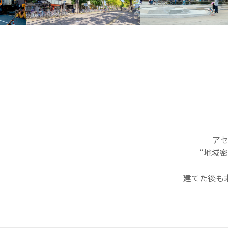
ア
“地域
建てた後も