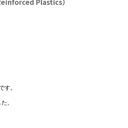
forced Plastics）
です。
した。