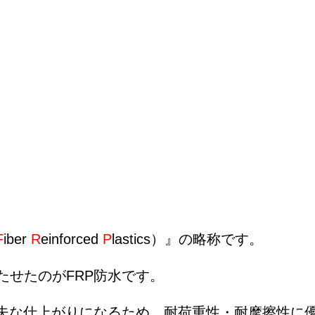
F
iber
R
einforced
P
lastics）』の略称です。
たせたのがFRP防水です。
丈夫な仕上がりになるため、耐荷重性・耐摩擦性に