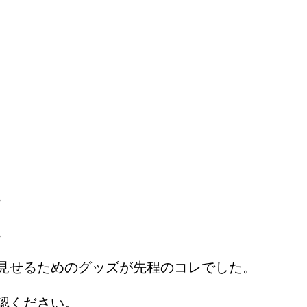
。
。
見せるためのグッズが先程のコレでした。
認ください。