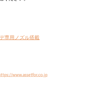
｜ビデ専用ノズル搭載
h
ttps://www.assetfor.co.jp