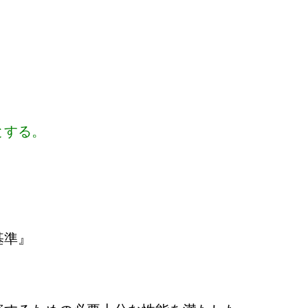
とする。
基準』