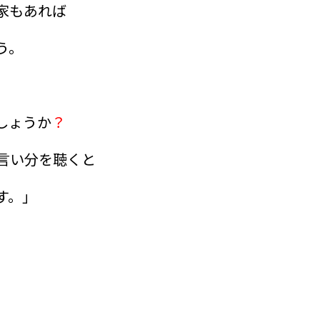
家もあれば
う。
しょうか
？
言い分を聴くと
す。」