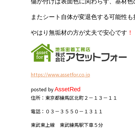
傷が付けば表面色に関わらず、基材色
またシート自体が変退色する可能性も
やはり無垢材の方が丈夫で安心です
！
h
ttps://www.assetfor.co.jp
posted by
Asset
Red
住所：東京都練馬区北町２－１３－１１
電話：０３－３５５０－１３１１
東武東上線 東武練馬駅下車５分