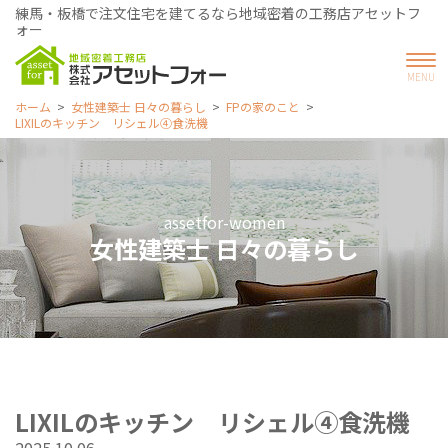
練馬・板橋で注文住宅を建てるなら地域密着の工務店アセットフ
ォー
ホーム
女性建築士 日々の暮らし
FPの家のこと
LIXILのキッチン リシェル④食洗機
assetfor-women
女性建築士 日々の暮らし
LIXILのキッチン リシェル④食洗機