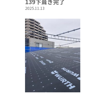
139下葺き完了
2025.11.13