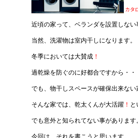
カタ
近頃の家って、ベランダを設置しない
当然、洗濯物は室内干しになります。
冬季においては大賛成
！
過乾燥を防ぐのに好都合ですから・・
でも、物干しスペースが確保出来ない
そんな家では、乾太くんが大活躍
！
と
でも意外と知られてない事があります
今回は、それを書こうと思います。