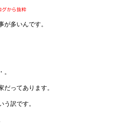
ログから抜粋
事が多いんです。
・。
家だってあります。
いう訳です。
。