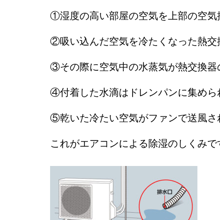
①湿度の高い部屋の空気を上部の空気
②吸い込んだ空気を冷たくなった熱交
③その際に空気中の水蒸気が熱交換器
④付着した水滴はドレンパンに集めら
⑤乾いた冷たい空気がファンで送風さ
これがエアコンによる除湿のしくみで