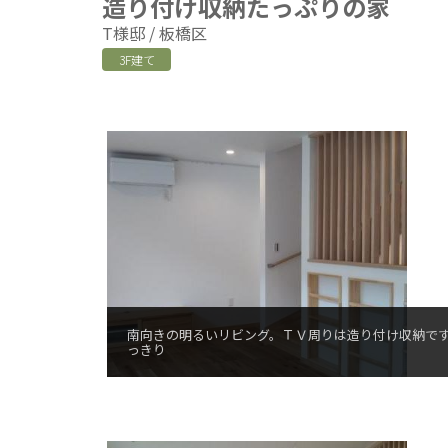
造り付け収納たっぷりの家
T様邸
板橋区
3F建て
南向きの明るいリビング。ＴＶ周りは造り付け収納で
っきり