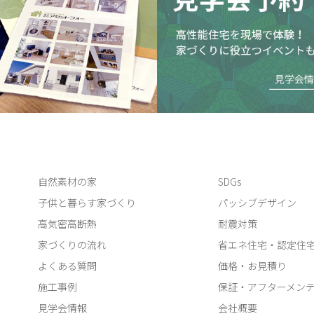
自然素材の家
SDGs
子供と暮らす家づくり
パッシブデザイン
高気密高断熱
耐震対策
家づくりの流れ
省エネ住宅・認定住
よくある質問
価格・お見積り
施工事例
保証・アフターメン
見学会情報
会社概要