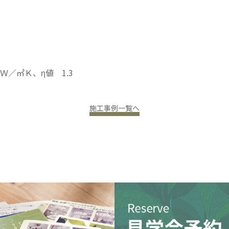
8Ｗ／㎡Ｋ、η値 1.3
施工事例一覧へ