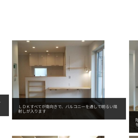
す
ＬＤＫすべてが南向きで、バルコニーを通して明るい陽
射しが入ります