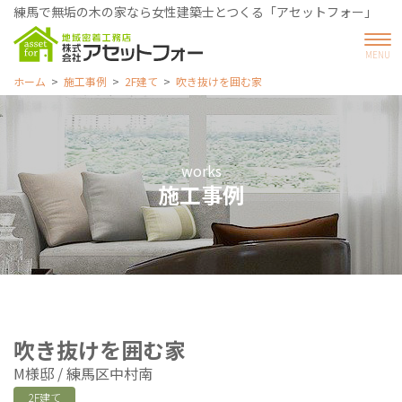
練馬で無垢の木の家なら女性建築士とつくる「アセットフォー」
ホーム
施工事例
2F建て
吹き抜けを囲む家
works
施工事例
吹き抜けを囲む家
M様邸
練馬区中村南
2F建て