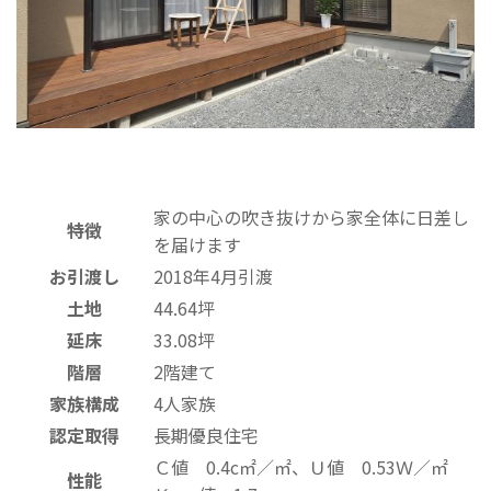
家の中心の吹き抜けから家全体に日差し
特徴
を届けます
お引渡し
2018年4月引渡
土地
44.64坪
延床
33.08坪
階層
2階建て
家族構成
4人家族
認定取得
長期優良住宅
Ｃ値 0.4c㎡／㎡、Ｕ値 0.53Ｗ／㎡
性能