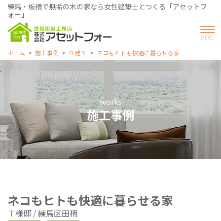
練馬・板橋で無垢の木の家なら女性建築士とつくる「アセットフ
ォー」
ホーム
施工事例
2F建て
ネコもヒトも快適に暮らせる家
works
施工事例
ネコもヒトも快適に暮らせる家
Ｔ様邸
練馬区田柄