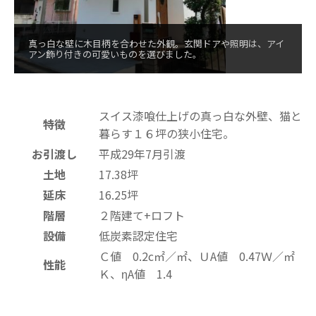
真っ白な壁に木目柄を合わせた外観。玄関ドアや照明は、アイ
アン飾り付きの可愛いものを選びました。
スイス漆喰仕上げの真っ白な外壁、猫と
特徴
暮らす１６坪の狭小住宅。
お引渡し
平成29年7月引渡
土地
17.38坪
延床
16.25坪
階層
２階建て+ロフト
設備
低炭素認定住宅
Ｃ値 0.2c㎡／㎡、ＵA値 0.47Ｗ／㎡
性能
Ｋ、ηA値 1.4