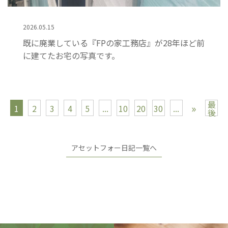
2026.05.15
既に廃業している『FPの家工務店』が28年ほど前
に建てたお宅の写真です。
最
»
1
2
3
4
5
...
10
20
30
...
後
アセットフォー日記一覧へ