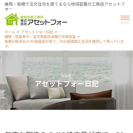
練馬・板橋で注文住宅を建てるなら地域密着の工務店アセットフ
ォー
ホーム
アセットフォー日記
補償・性能表示・住宅瑕疵担保履行法等検査
毎度お馴染みのJIO検査員が来て、30分程度施工状況を確認して帰っていま
す。
blog
アセットフォー日記