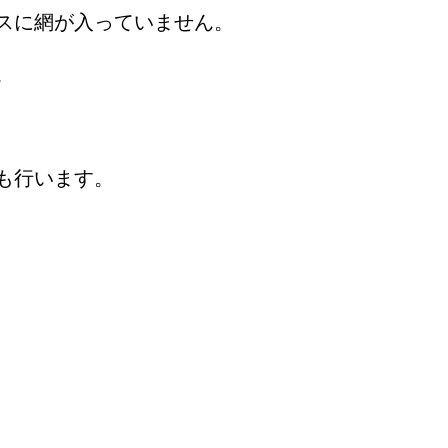
スに網が入っていません。
。
も行います。