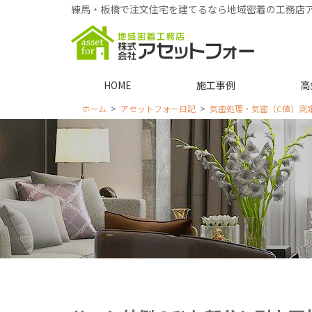
練馬・板橋で注文住宅を建てるなら地域密着の工務店
HOME
施工事例
高
ホーム
アセットフォー日記
気密処理・気密（C値）測