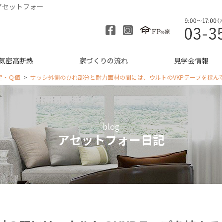
アセットフォー
気密高断熱
家づくりの流れ
見学会情報
定・Ｑ値
サッシ外側のひれ部分と耐力面材の間には、ウルトのVKPテープを挟ん
blog
アセットフォー日記