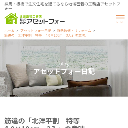
練馬・板橋で注文住宅を建てるなら地域密着の工務店アセットフ
ォー
ホーム
アセットフォー日記
断熱改修・リフォーム
筋違の「北洋平割 特等 4.0×10cm 3入」の意味。
blog
アセットフォー日記
筋違の「北洋平割 特等