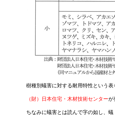
樹種別蟻害に対する耐用特性という表
（財）日本住宅・木材技術センター
が
ちなみに蟻害とは読んで字の如し、蟻