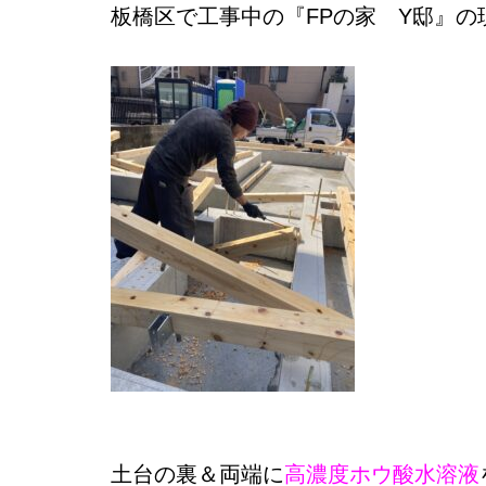
板橋区で工事中
の『FPの家
Y邸』の
土台の裏＆両端に
高濃度ホウ酸水溶液