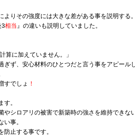
によりその強度には大きな差がある事を説明する
3
相当
』の違いも説明していました。
は計算に加えていません。」
過ぎず、安心材料のひとつだと言う事をアピール
。
増すでしょ
！
ます。
菌やシロアリの被害で新築時の強さを維持できな
ない事。
を防止する事です。