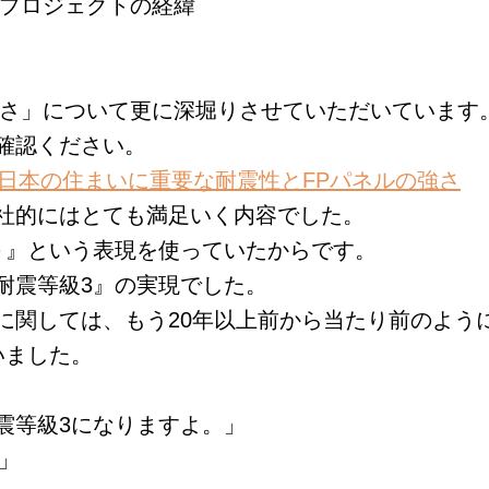
』プロジェクトの経緯
強さ」について更に深堀りさせていただいています
確認ください。
 構造王】日本の住まいに重要な耐震性とFPパネルの強さ
社的にはとても満足いく内容でした。
＋
』という表現を使っていたからです。
耐震等級3』の実現でした。
に関しては、もう20年以上前から当たり前のよう
いました。
震等級3になりますよ。」
」