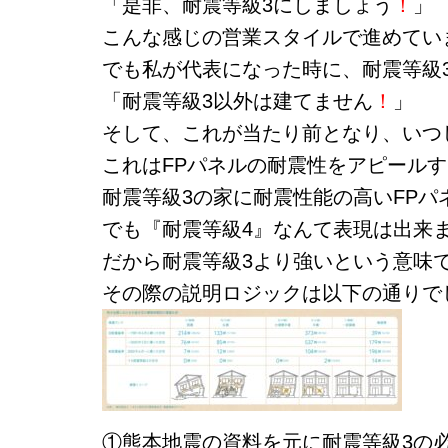
「是非、耐震等級3にしましょう
！
」
こんな感じの営業スタイルで進めてい
でも私が代表になった時に、耐震等級
「耐震等級3以外は建てません
！
」
そして、これが当たり前となり、いつ
これはFPパネルの耐震性をアピール
耐震等級3の家に耐震性能の高いFP
でも『耐震等級4』なんて表現は出来
だから耐震等級3より強いという意味
その際の説明ロジックは以下の通りで
①熊本地震の資料を元に耐震等級3の