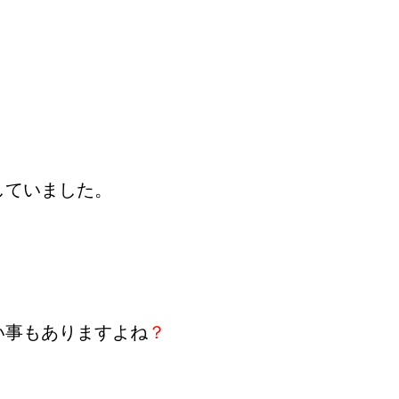
。
していました。
い事もありますよね
？