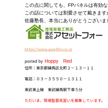
この点に関しても、FPパネルは有効
この話については割愛させて戴きます
佐藤塾長、本当にありがとうございま
h
ttps://www.assetfor.co.jp
posted by
H
oppy
Red
住所：東京都練馬区北町２－１３－１１
電話：０３－３５５０－１３１１
東武東上線 東武練馬駅下車５分
ただいま、現場監督見習いを募集しています。