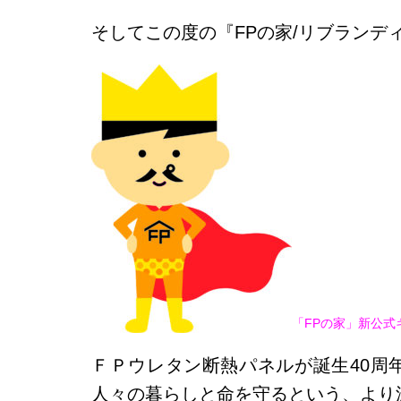
そしてこの度の『FPの家/リブラン
「FPの家」新公
ＦＰウレタン断熱パネルが誕生40周
人々の暮らしと命を守るという、より