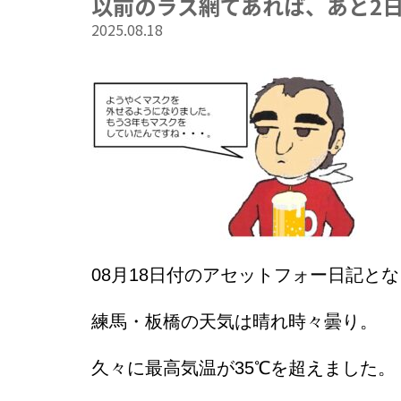
以前のラス網てあれば、あと2
2025.08.18
08
月18
日
付のアセットフォー日記とな
練馬・板橋の天気は晴れ時々曇り。
久々に最高気温が35℃を超えました。