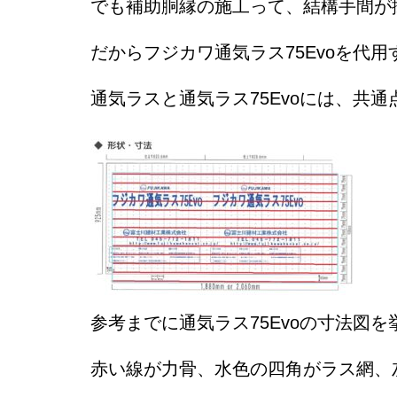
でも補助胴縁の施工って、結構手間が
だからフジカワ通気ラス75Evoを代
通気ラスと通気ラス75Evoには、共
参考までに通気ラス75Evoの寸法図
赤い線が力骨、水色の四角がラス網、