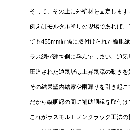
そして、その上に外壁材を固定します
例えばモルタル塗りの現場であれば、
でも455mm間隔に取付けられた縦
ラス網が建物側に孕んでしまい、通気
圧迫された通気層は上昇気流の動きを
その結果壁内結露や雨漏りを引き起こ
だから縦胴縁の間に補助胴縁を取付け
これがラスモルⅡノンクラック工法の