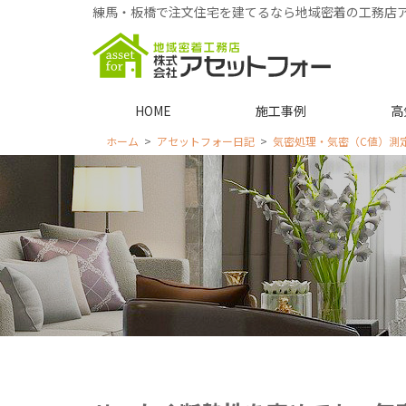
練馬・板橋で注文住宅を建てるなら地域密着の工務店
HOME
施工事例
高
ホーム
アセットフォー日記
気密処理・気密（C値）測