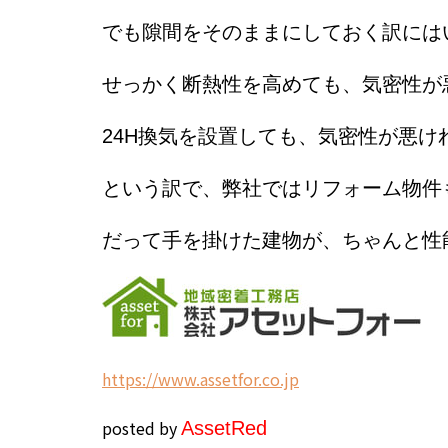
でも隙間をそのままにしておく訳には
せっかく断熱性を高めても、気密性が
24H
換気を設置しても、気密性が悪け
という訳で、弊社ではリフォーム物件
だって手を掛けた建物が、ちゃんと性
h
ttps://www.assetfor.co.jp
posted by
Asset
Red