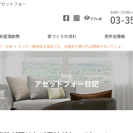
アセットフォー
気密高断熱
家づくりの流れ
見学会情報
定・Ｑ値
せっかく断熱性を高めても、気密性が悪ければ意味がないでしょ！
blog
アセットフォー日記