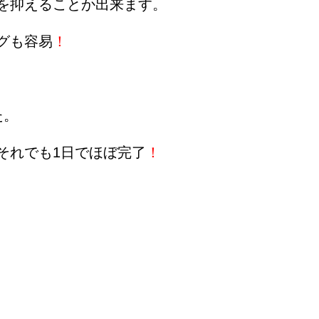
を抑えることか出来ます。
グも容易
！
た。
それでも1日でほぼ完了
！