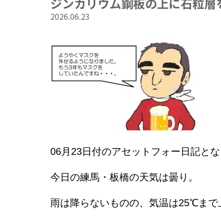
ジンカリウム鋼板の上に石粒層
2026.06.23
06
月23
日
付のアセットフォー日記とな
今日の練馬・板橋の天気は曇り。
雨は降らないものの、気温は25℃まで上