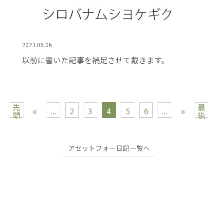
2023.06.06
以前に書いた記事を補足させて戴きます。
先
最
«
»
...
2
3
4
5
6
...
頭
後
アセットフォー日記一覧へ